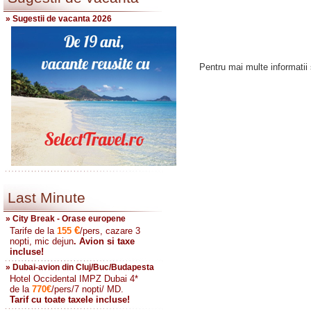
» Sugestii de vacanta 2026
Pentru mai multe informatii s
Last Minute
» City Break - Orase europene
€
Tarife de la
155
/pers, cazare 3
nopti, mic dejun
. Avion si taxe
incluse!
» Dubai-avion din Cluj/Buc/Budapesta
Hotel Occidental IMPZ Dubai 4*
de la
770
€
/pers/7 nopti/ MD.
Tarif cu toate taxele incluse!