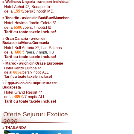
» Wellness Ungaria-transport individual
Hotel Achat 4*, Budapesta
de la
155
€
/pers/3 nopti/ MD.
» Tenerife - avion din Bud/Buc/Munchen
Hotel Hovima Jardin Caleta 3*
de la
650
€
/pers.7 nopti,HB
Tarif cu toate taxele incluse!
» Gran Canaria - avion din
Budapesta/Viena/Germania
Hotel Bull Astoria 3*, Las Palmas
de la
680
€
/
pers. 7 nopti, HB
Tarif cu toate taxele incluse!
» Maroc - avion din Orase Europene
Hotel Kenzy Europa 4*
de al
665
€
/pers/7 nopti ALL
Tarif cu toate taxele incluse!
» Egipt-avion din Cluj/Bucuresti/
Budapesta
Hotel Grand Resort 4*
de la
485
€
/7 nopti/ ALL.
Tarif cu toate taxele incluse!
Oferte Sejururi Exotice
2026
» THAILANDA