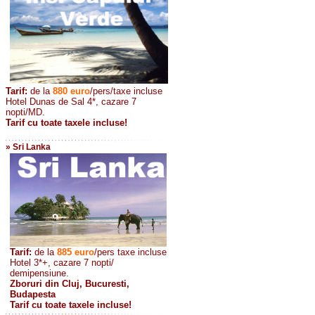
Tarif:
de la
880
euro
/pers/taxe incluse
Hotel Dunas de Sal 4*, cazare 7
nopti/MD.
Tarif cu toate taxele incluse!
» Sri Lanka
Tarif:
de la
885
euro
/pers taxe incluse
Hotel 3*+, cazare 7 nopti/
demipensiune.
Zboruri din Cluj, Bucuresti,
Budapesta
Tarif cu toate taxele incluse!