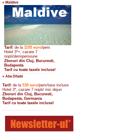
» Maldive
Tarif:
de la
1195
euro
/pers
Hotel 3*+, cazare 7
nopti/demipensiune
Zboruri din Cluj, Bucuresti,
Budapesta
Tarif cu toate taxele incluse!
» Abu Dhabi
Tarif:
de la
530
euro
/pers/taxe incluse
Hotel 3*, cazare 7 nopti/ mic dejun
Zboruri din Cluj, Bucuresti,
Budapesta, Germania
Tarif cu toate taxele incluse!