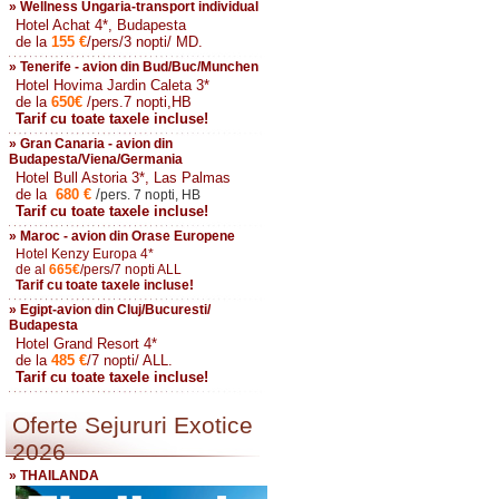
» Wellness Ungaria-transport individual
Hotel Achat 4*, Budapesta
de la
155
€
/pers/3 nopti/ MD.
» Tenerife - avion din Bud/Buc/Munchen
Hotel Hovima Jardin Caleta 3*
de la
650
€
/pers.7 nopti,HB
Tarif cu toate taxele incluse!
» Gran Canaria - avion din
Budapesta/Viena/Germania
Hotel Bull Astoria 3*, Las Palmas
de la
680
€
/
pers. 7 nopti, HB
Tarif cu toate taxele incluse!
» Maroc - avion din Orase Europene
Hotel Kenzy Europa 4*
de al
665
€
/pers/7 nopti ALL
Tarif cu toate taxele incluse!
» Egipt-avion din Cluj/Bucuresti/
Budapesta
Hotel Grand Resort 4*
de la
485
€
/7 nopti/ ALL.
Tarif cu toate taxele incluse!
Oferte Sejururi Exotice
2026
» THAILANDA