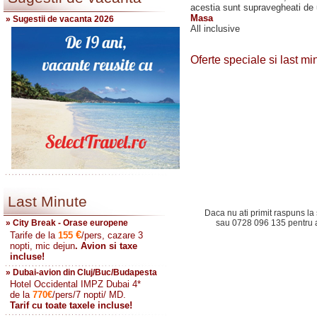
acestia sunt supravegheati de 
Masa
» Sugestii de vacanta 2026
All inclusive
Oferte speciale si last m
Last Minute
Daca nu ati primit raspuns la 
» City Break - Orase europene
sau 0728 096 135 pentru a 
€
Tarife de la
155
/pers, cazare 3
nopti, mic dejun
. Avion si taxe
incluse!
» Dubai-avion din Cluj/Buc/Budapesta
Hotel Occidental IMPZ Dubai 4*
de la
770
€
/pers/7 nopti/ MD.
Tarif cu toate taxele incluse!