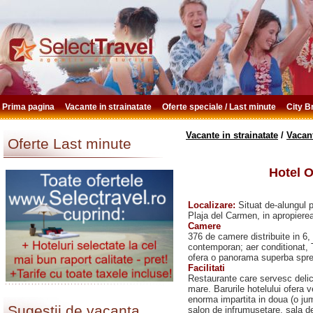
Prima pagina
Vacante in strainatate
Oferte speciale / Last minute
City 
Vacante in strainatate
/
Vacan
Oferte Last minute
Hotel O
Localizare:
Situat de-alungul 
Plaja del Carmen, in apropierea
Camere
376 de camere distribuite in 6,
contemporan; aer conditionat, T
ofera o panorama superba spre
Facilitati
Restaurante care servesc delica
mare. Barurile hotelului ofera v
enorma impartita in doua (o jum
Sugestii de vacanta
salon de infrumusetare, sala de