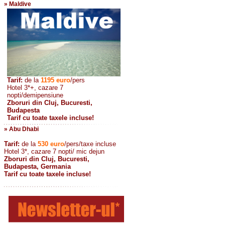
» Maldive
Tarif:
de la
1195
euro
/pers
Hotel 3*+, cazare 7
nopti/demipensiune
Zboruri din Cluj, Bucuresti,
Budapesta
Tarif cu toate taxele incluse!
» Abu Dhabi
Tarif:
de la
530
euro
/pers/taxe incluse
Hotel 3*, cazare 7 nopti/ mic dejun
Zboruri din Cluj, Bucuresti,
Budapesta, Germania
Tarif cu toate taxele incluse!