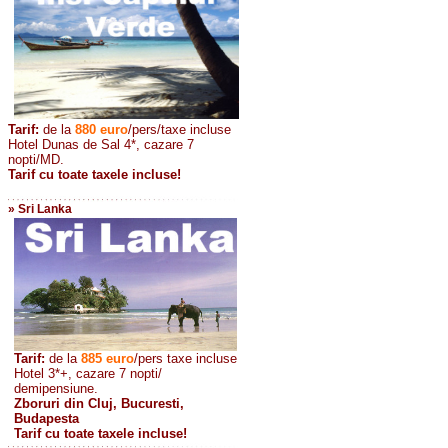
Tarif:
de la
880
euro
/pers/taxe incluse
Hotel Dunas de Sal 4*, cazare 7
nopti/MD.
Tarif cu toate taxele incluse!
» Sri Lanka
Tarif:
de la
885
euro
/pers taxe incluse
Hotel 3*+, cazare 7 nopti/
demipensiune.
Zboruri din Cluj, Bucuresti,
Budapesta
Tarif cu toate taxele incluse!