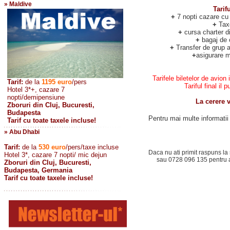
» Maldive
Tarif
+
7 nopti cazare cu
+
Taxe
+
cursa charter d
+
bagaj de 
+
Transfer de grup ae
+
asigurare m
Tarifele biletelor de avion 
Tarif:
de la
1195
euro
/pers
Tariful final i
Hotel 3*+, cazare 7
nopti/demipensiune
La cerere v
Zboruri din Cluj, Bucuresti,
Budapesta
Pentru mai multe informatii 
Tarif cu toate taxele incluse!
» Abu Dhabi
Tarif:
de la
530
euro
/pers/taxe incluse
Daca nu ati primit raspuns la 
Hotel 3*, cazare 7 nopti/ mic dejun
sau 0728 096 135 pentru a 
Zboruri din Cluj, Bucuresti,
Budapesta, Germania
Tarif cu toate taxele incluse!