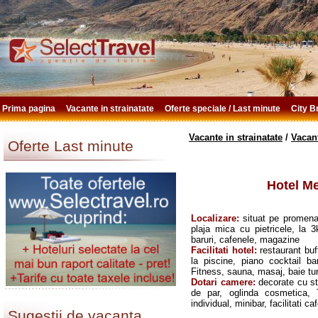
Prima pagina
Vacante in strainatate
Oferte speciale / Last minute
City 
Vacante in strainatate
/
Vacan
Oferte Last minute
Hotel Me
Localizare:
situat pe promena
plaja mica cu pietricele, la 
baruri, cafenele, magazine
Facilitati
hotel:
restaurant buf
la piscine, piano cocktail ba
Fitness, sauna, masaj, baie tu
Dotari camere:
decorate cu st
de par, oglinda cosmetica, T
individual, minibar, facilitati ca
Sugestii de vacanta