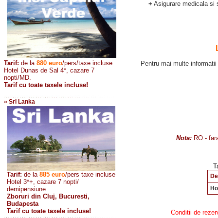
+
Asigurare medicala si 
Tarif:
de la
880
euro
/pers/taxe incluse
Pentru mai multe informatii 
Hotel Dunas de Sal 4*, cazare 7
nopti/MD.
Tarif cu toate taxele incluse!
» Sri Lanka
Nota:
RO - far
Tarif in euro pe
Tarif:
de la
885
euro
/pers taxe incluse
De
Hotel 3*+, cazare 7 nopti/
Ho
demipensiune.
Zboruri din Cluj, Bucuresti,
Budapesta
Tarif cu toate taxele incluse!
Conditii de rezer