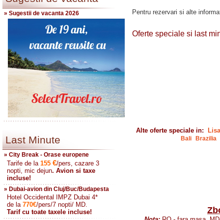
Pentru rezervari si alte informat
» Sugestii de vacanta 2026
Oferte speciale si last m
Alte oferte speciale in:
Lis
Last Minute
Bali
Brazilia
» City Break - Orase europene
€
Tarife de la
155
/pers, cazare 3
nopti, mic dejun
. Avion si taxe
incluse!
» Dubai-avion din Cluj/Buc/Budapesta
Hotel Occidental IMPZ Dubai 4*
de la
770
€
/pers/7 nopti/ MD.
Zb
Tarif cu toate taxele incluse!
Nota:
RO - fara masa, MD-