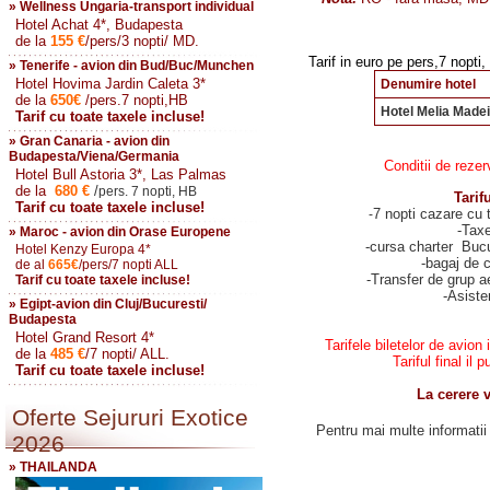
» Wellness Ungaria-transport individual
Hotel Achat 4*, Budapesta
de la
155
€
/pers/3 nopti/ MD.
Tarif in euro pe pers,7 nopti,
» Tenerife - avion din Bud/Buc/Munchen
Hotel Hovima Jardin Caleta 3*
Denumire hotel
de la
650
€
/pers.7 nopti,HB
Hotel Melia Madei
Tarif cu toate taxele incluse!
» Gran Canaria - avion din
Budapesta/Viena/Germania
Conditii de rezer
Hotel Bull Astoria 3*, Las Palmas
de la
680
€
/
pers. 7 nopti, HB
Tarif
Tarif cu toate taxele incluse!
7 nopti cazare cu 
-
-Taxe
» Maroc - avion din Orase Europene
-cursa charter Bucu
Hotel Kenzy Europa 4*
-
bagaj de 
de al
665
€
/pers/7 nopti ALL
-Transfer de grup ae
Tarif cu toate taxele incluse!
-Asiste
» Egipt-avion din Cluj/Bucuresti/
Budapesta
Hotel Grand Resort 4*
Tarifele biletelor de avion 
de la
485
€
/7 nopti/ ALL.
Tariful final i
Tarif cu toate taxele incluse!
La cerere v
Oferte Sejururi Exotice
Pentru mai multe informatii 
2026
» THAILANDA