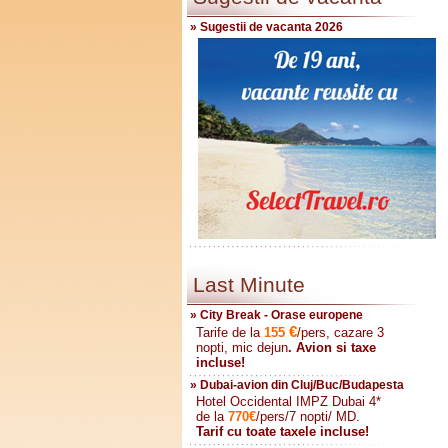
» Sugestii de vacanta 2026
Last Minute
» City Break - Orase europene
€
Tarife de la
155
/pers, cazare 3
nopti, mic dejun
. Avion si taxe
incluse!
» Dubai-avion din Cluj/Buc/Budapesta
Hotel Occidental IMPZ Dubai 4*
de la
770
€
/pers/7 nopti/ MD.
Tarif cu toate taxele incluse!