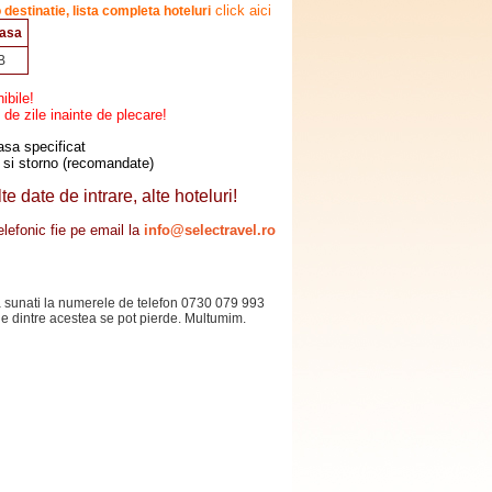
click aici
 d
estinatie, lista co
mpleta hoteluri
asa
B
nibile!
de zile inainte de plecare!
asa specificat
a si storno (recomandate)
e date de intrare, alte hoteluri!
elefonic fie pe email la
info@selectravel.ro
 sa sunati la numerele de telefon 0730 079 993
le dintre acestea se pot pierde. Multumim.