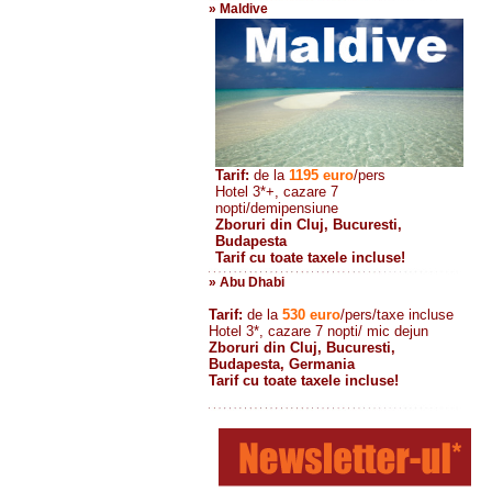
» Maldive
Tarif:
de la
1195
euro
/pers
Hotel 3*+, cazare 7
nopti/demipensiune
Zboruri din Cluj, Bucuresti,
Budapesta
Tarif cu toate taxele incluse!
» Abu Dhabi
Tarif:
de la
530
euro
/pers/taxe incluse
Hotel 3*, cazare 7 nopti/ mic dejun
Zboruri din Cluj, Bucuresti,
Budapesta, Germania
Tarif cu toate taxele incluse!