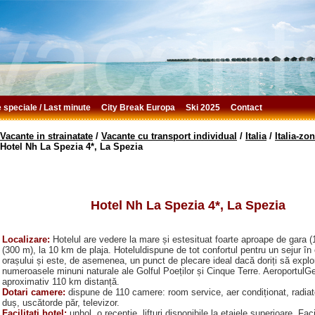
e speciale / Last minute
City Break Europa
Ski 2025
Contact
Vacante in strainatate
/
Vacante cu transport individual
/
Italia
/
Italia-zo
Hotel Nh La Spezia 4*, La Spezia
Hotel Nh La Spezia 4*, La Spezia
Localizare:
Hotelul are vedere la mare și estesituat foarte aproape de gara (
(300 m), la 10 km de plaja. Hoteluldispune de tot confortul pentru un sejur în 
orașului și este, de asemenea, un punct de plecare ideal dacă doriți să explor
numeroasele minuni naturale ale Golful Poeților și Cinque Terre. AeroportulG
aproximativ 110 km distanță.
Dotari camere:
dispune de 110 camere: room service, aer condiționat, radiat
duș, uscătorde păr, televizor.
Facilitati hotel:
unhol, o recepție, lifturi disponibile la etajele superioare. Facil