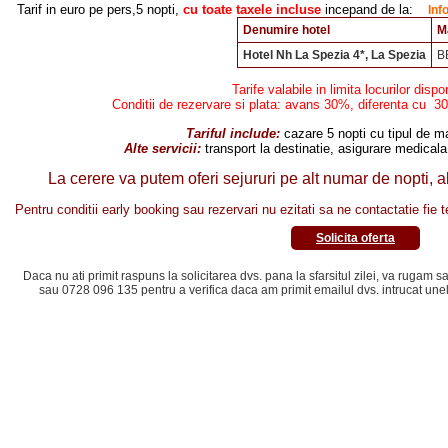
Tarif in euro pe pers,5 nopti,
cu toate taxele incluse
incepand de la:
Info
Denumire hotel
M
Hotel Nh La Spezia 4*, La Spezia
B
Tarife valabile in limita locurilor dispo
Conditii de rezervare si plata: avans 30%, diferenta cu 30 
Tariful include:
cazare 5 nopti cu tipul de m
Alte servicii:
transport la destinatie, asigurare medical
La cerere va putem oferi sejururi pe alt numar de nopti, alt
Pentru conditii early booking sau rezervari nu ezitati sa ne contactatie fie t
Solicita oferta
Daca nu ati primit raspuns la solicitarea dvs. pana la sfarsitul zilei, va rugam
sau 0728 096 135 pentru a verifica daca am primit emailul dvs. intrucat une