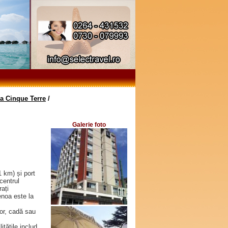
na Cinque Terre
/
Galerie foto
1 km) și port
centrul
ați
enoa este la
or, cadă sau
itățile includ