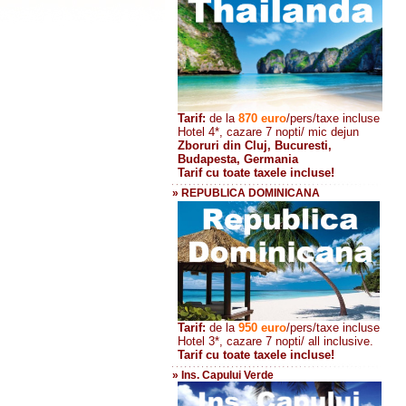
Tarif:
de la
870
euro
/pers/taxe incluse
Hotel 4*, cazare 7 nopti/ mic dejun
Zboruri din Cluj, Bucuresti,
Budapesta, Germania
Tarif cu toate taxele incluse!
» REPUBLICA DOMINICANA
Tarif:
de la
950 euro
/pers
/taxe incluse
Hotel 3*, cazare 7 nopti/ all inclusive.
Tarif cu toate taxele incluse!
» Ins. Capului Verde