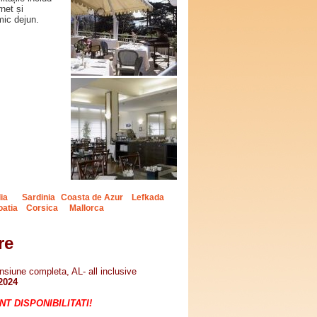
net și
mic dejun.
lia
Sardinia
Coasta de Azur
Lefkada
oatia
Corsica
Mallorca
re
iune completa, AL- all inclusive
 2024
 DISPONIBILITATI!