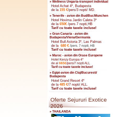
» Wellness Ungaria-transport individual
Hotel Achat 4*, Budapesta
de la
155
€
/pers/3 nopti/ MD.
» Tenerife - avion din Bud/Buc/Munchen
Hotel Hovima Jardin Caleta 3*
de la
650
€
/pers.7 nopti,HB
Tarif cu toate taxele incluse!
» Gran Canaria - avion din
Budapesta/Viena/Germania
Hotel Bull Astoria 3*, Las Palmas
de la
680
€
/
pers. 7 nopti, HB
Tarif cu toate taxele incluse!
» Maroc - avion din Orase Europene
Hotel Kenzy Europa 4*
de al
665
€
/pers/7 nopti ALL
Tarif cu toate taxele incluse!
» Egipt-avion din Cluj/Bucuresti/
Budapesta
Hotel Grand Resort 4*
de la
485
€
/7 nopti/ ALL.
Tarif cu toate taxele incluse!
Oferte Sejururi Exotice
2026
» THAILANDA