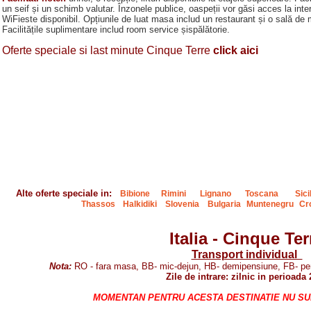
un seif și un schimb valutar. Înzonele publice, oaspeții vor găsi acces la inter
WiFieste disponibil. Opțiunile de luat masa includ un restaurant și o sală de 
Facilitățile suplimentare includ room service șispălătorie.
Oferte speciale si last minute Cinque Terre
click aici
Alte oferte speciale in:
Bibione
Rimini
Lignano
Toscana
Sici
Thassos
Halkidiki
Slovenia
Bulgaria
Muntenegru
Cr
Italia - Cinque Ter
Transport individual
Nota:
RO - fara masa, BB- mic-dejun, HB- demipensiune, FB- pens
Zile de intrare: zilnic in perioada
MOMENTAN PENTRU ACESTA DESTINATIE NU SUNT