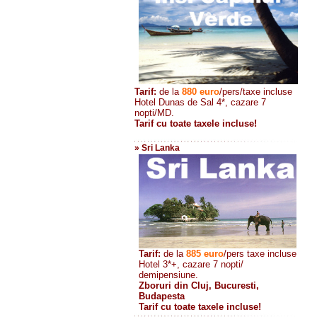
Tarif:
de la
880
euro
/pers/taxe incluse
Hotel Dunas de Sal 4*, cazare 7
nopti/MD.
Tarif cu toate taxele incluse!
» Sri Lanka
Tarif:
de la
885
euro
/pers taxe incluse
Hotel 3*+, cazare 7 nopti/
demipensiune.
Zboruri din Cluj, Bucuresti,
Budapesta
Tarif cu toate taxele incluse!