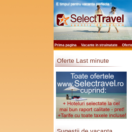
Prima pagina
Vacante in strainatate
Ofert
Oferte Last minute
Sugestii de vacanta