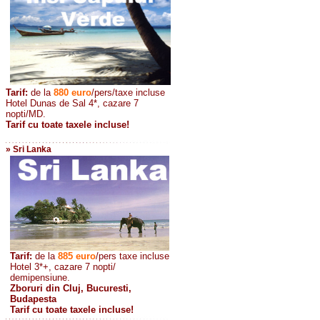
Tarif:
de la
880
euro
/pers/taxe incluse
Hotel Dunas de Sal 4*, cazare 7
nopti/MD.
Tarif cu toate taxele incluse!
» Sri Lanka
Tarif:
de la
885
euro
/pers taxe incluse
Hotel 3*+, cazare 7 nopti/
demipensiune.
Zboruri din Cluj, Bucuresti,
Budapesta
Tarif cu toate taxele incluse!