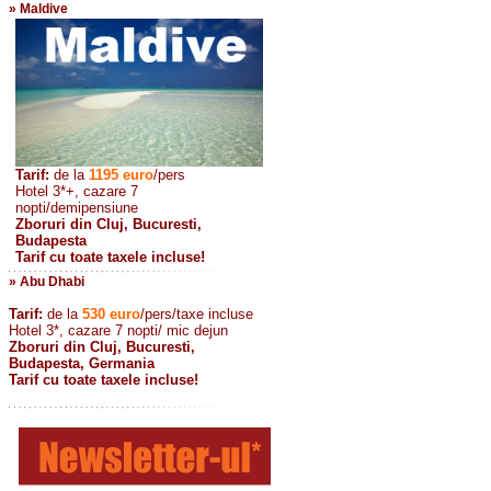
» Maldive
Tarif:
de la
1195
euro
/pers
Hotel 3*+, cazare 7
nopti/demipensiune
Zboruri din Cluj, Bucuresti,
Budapesta
Tarif cu toate taxele incluse!
» Abu Dhabi
Tarif:
de la
530
euro
/pers/taxe incluse
Hotel 3*, cazare 7 nopti/ mic dejun
Zboruri din Cluj, Bucuresti,
Budapesta, Germania
Tarif cu toate taxele incluse!