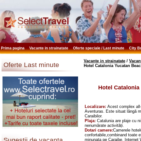
Prima pagina
Vacante in strainatate
Oferte speciale / Last minute
City 
Vacante in strainatate
/
Vacan
Oferte Last minute
Hotel Catalonia Yucatan Beac
Hotel Catalonia
Localizare:
Acest complex all-
Aventuras. Este situat lângă m
Caraibilor.
Plaja:
Catalunia are plaje cu n
nenumărate activități.
Dotari camere:
Camerele hotelu
confortabile,combinand toate e
Sugestii de vacanta
minunata pe Caraibe. Internet Wi