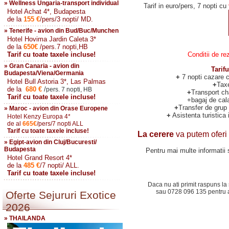
» Wellness Ungaria-transport individual
Tarif in euro/pers, 7 nopti cu
Hotel Achat 4*, Budapesta
de la
155
€
/pers/3 nopti/ MD.
» Tenerife - avion din Bud/Buc/Munchen
Hotel Hovima Jardin Caleta 3*
de la
650
€
/pers.7 nopti,HB
Tarif cu toate taxele incluse!
Conditii de rezerva
» Gran Canaria - avion din
Tarif
Budapesta/Viena/Germania
+
7 nopti cazare 
Hotel Bull Astoria 3*, Las Palmas
+
Tax
de la
680
€
/
pers. 7 nopti, HB
+
Transport ch
Tarif cu toate taxele incluse!
+bagaj de cal
+
Transfer de grup 
» Maroc - avion din Orase Europene
+
Asistenta turistica
Hotel Kenzy Europa 4*
de al
665
€
/pers/7 nopti ALL
Tarif cu toate taxele incluse!
La cerere
va putem oferi a
» Egipt-avion din Cluj/Bucuresti/
Budapesta
Pentru mai multe informatii s
Hotel Grand Resort 4*
de la
485
€
/7 nopti/ ALL.
Tarif cu toate taxele incluse!
Daca nu ati primit raspuns la 
sau 0728 096 135 pentru a 
Oferte Sejururi Exotice
2026
» THAILANDA