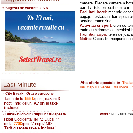
camere. Fiecare camera a hotelu
par, Tv ,telefon, seif,mini bar.
» Sugestii de vacanta 2026
Facilitati hotel:
receptie desch
bagaje, restaurant,bar, spalator
service, magazine.
Activitati si sport:
teren de ten
cada cu hidromasaj, inchirieri b
Facilitati copii:
teren de joaca 
Notite:
Check-In:Incepand cu o
Alte
o
ferte speciale in:
Thaila
Last Minute
Ins. Capului Verde
Mallorca
» City Break - Orase europene
€
Tarife de la
155
/pers, cazare 3
nopti, mic dejun
. Avion si taxe
incluse!
Nota:
RO - fara mas
» Dubai-avion din Cluj/Buc/Budapesta
Hotel Occidental IMPZ Dubai 4*
de la
770
€
/pers/7 nopti/ MD.
Tarif cu toate taxele incluse!