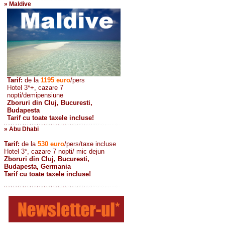
» Maldive
Tarif:
de la
1195
euro
/pers
Hotel 3*+, cazare 7
nopti/demipensiune
Zboruri din Cluj, Bucuresti,
Budapesta
Tarif cu toate taxele incluse!
» Abu Dhabi
Tarif:
de la
530
euro
/pers/taxe incluse
Hotel 3*, cazare 7 nopti/ mic dejun
Zboruri din Cluj, Bucuresti,
Budapesta, Germania
Tarif cu toate taxele incluse!