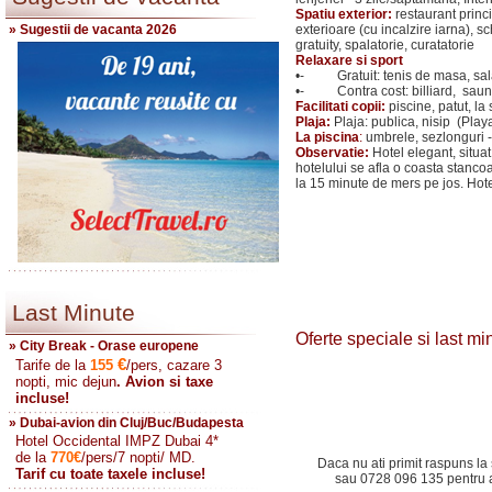
Spatiu exterior:
restaurant princi
» Sugestii de vacanta 2026
exterioare (cu incalzire iarna), sc
gratuity, spalatorie, curatatorie
Relaxare si sport
•- Gratuit: tenis de masa, sala
•- Contra cost: billiard, sau
Facilitati copii:
piscine, patut, la 
Plaja:
Plaja: publica, nisip (Play
La piscina
:
umbrele, sezlonguri - 
Observatie:
Hotel elegant, situat
hotelului se afla o coasta stanco
la 15 minute de mers pe jos. Hote
Last Minute
Oferte speciale si last m
» City Break - Orase europene
€
Tarife de la
155
/pers, cazare 3
nopti, mic dejun
. Avion si taxe
incluse!
» Dubai-avion din Cluj/Buc/Budapesta
Hotel Occidental IMPZ Dubai 4*
de la
770
€
/pers/7 nopti/ MD.
Daca nu ati primit raspuns la 
Tarif cu toate taxele incluse!
sau 0728 096 135 pentru a 