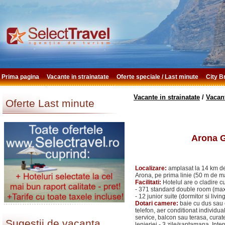
Prima pagina
Vacante in strainatate
Oferte speciale / Last minute
City 
Vacante in strainatate
/
Vacan
Oferte Last minute
Arona G
Localizare:
amplasat la 14 km de 
Arona, pe prima linie (50 m de ma
Facilitati:
Hotelul are o cladire c
- 371 standard double room (max.
- 12 junior suite (dormitor si liv
Dotari camere:
baie cu dus sau 
telefon, aer conditionat individual
service, balcon sau terasa, curat
Sugestii de vacanta
lenjeriei - 3 zile/saptamana, Inte