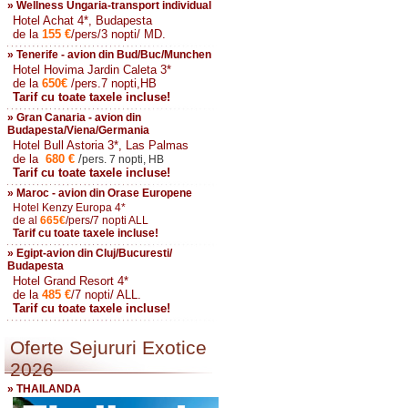
» Wellness Ungaria-transport individual
Hotel Achat 4*, Budapesta
de la
155
€
/pers/3 nopti/ MD.
» Tenerife - avion din Bud/Buc/Munchen
Hotel Hovima Jardin Caleta 3*
de la
650
€
/pers.7 nopti,HB
Tarif cu toate taxele incluse!
» Gran Canaria - avion din
Budapesta/Viena/Germania
Hotel Bull Astoria 3*, Las Palmas
de la
680
€
/
pers. 7 nopti, HB
Tarif cu toate taxele incluse!
» Maroc - avion din Orase Europene
Hotel Kenzy Europa 4*
de al
665
€
/pers/7 nopti ALL
Tarif cu toate taxele incluse!
» Egipt-avion din Cluj/Bucuresti/
Budapesta
Hotel Grand Resort 4*
de la
485
€
/7 nopti/ ALL.
Tarif cu toate taxele incluse!
Oferte Sejururi Exotice
2026
» THAILANDA