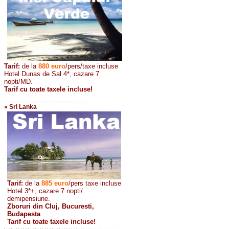
Tarif:
de la
880
euro
/pers/taxe incluse
Hotel Dunas de Sal 4*, cazare 7
nopti/MD.
Tarif cu toate taxele incluse!
» Sri Lanka
Tarif:
de la
885
euro
/pers taxe incluse
Hotel 3*+, cazare 7 nopti/
demipensiune.
Zboruri din Cluj, Bucuresti,
Budapesta
Tarif cu toate taxele incluse!